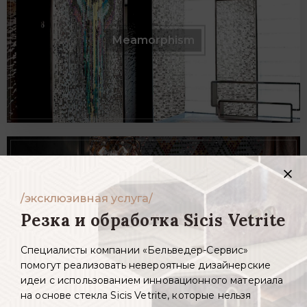
Meamorphism
/эксклюзивная услуга/
Резка и обработка Sicis Vetrite
Neoglass
Специалисты компании «Бельведер-Сервис»
помогут реализовать невероятные дизайнерские
идеи с использованием инновационного материала
на основе стекла Sicis Vetrite, которые нельзя