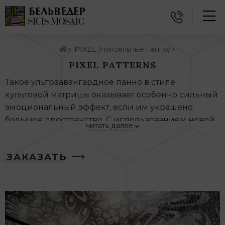
PIXEL
/пиксельные панно/
PIXEL PATTERNS
Такое ультраавангардное панно в стиле
культовой матрицы оказывает особенно сильный
эмоциональный эффект, если им украшено
большое пространство. С использованием новой
читать далее
технологии пиксельных мозаик pixel art,
предусматривающих создание впечатляющих
ЗАКАЗАТЬ
картин из стеклянных тессер (пикселей),
роскошь, доступная императорам Византии,
превратилась в современное оцифрованное
изобразительное искусство для избранных.
Никогда еще по-настоящему дорогой декор в
нарочито «оцифрованном» виде не выглядел