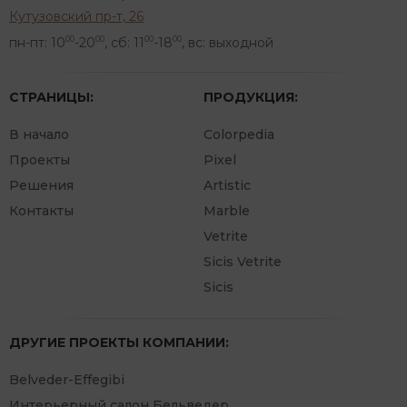
Кутузовский пр-т, 26
пн-пт: 10
-20
, сб: 11
-18
, вс: выходной
00
00
00
00
СТРАНИЦЫ:
ПРОДУКЦИЯ:
В начало
Colorpedia
Проекты
Pixel
Решения
Artistic
Контакты
Marble
Vetrite
Sicis Vetrite
Sicis
ДРУГИЕ ПРОЕКТЫ КОМПАНИИ:
Belveder-Effegibi
Интерьерный салон Бельведер