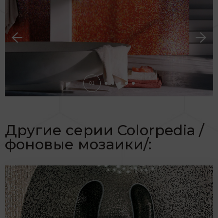
поверхности. Мозаика из коллекции Iridium
словно палитра талантливого художника, который
творит бессмертный шедевр.
01
Другие серии Colorpedia /
фоновые мозаики/: