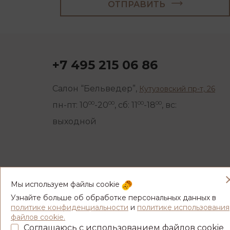
ОТПРАВИТЬ
+7 495 215 06 86
Салон “Бельведер”,
Кутузовский пр-т, 26
00
00
00
00
пн-пт: 10
-20
, сб: 11
-18
, вс:
выходной
Мы используем файлы cookie
Узнайте больше об обработке персональных данных в
политике конфиденциальности
и
политике использования
файлов cookie.
Соглашаюсь с использованием файлов cookie