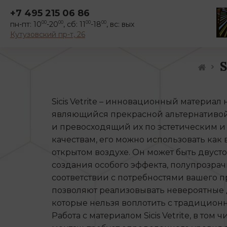
+7 495 215 06 86
пн-пт: 10
-20
, сб: 11
-18
, вс: вых
00
00
00
00
Кутузовский пр-т, 26
Sicis Vetrite – инновационный материал 
являющийся прекрасной альтернативо
и превосходящий их по эстетическим 
качествам, его можно использовать как в
открытом воздухе. Он может быть двуст
создания особого эффекта, полупрозра
соответствии с потребностями вашего пр
позволяют реализовывать невероятные
которые нельзя воплотить с традицион
Работа с материалом Sicis Vetrite, в том 