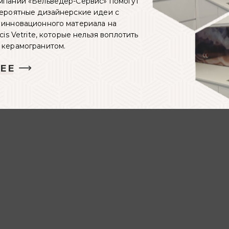
мпании «Бельведер-Сервис» помогут
вероятные дизайнерские идеи с
 инновационного материала на
cis Vetrite, которые нельзя воплотить
 керамогранитом.
ЕЕ