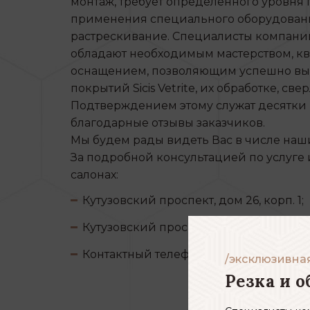
монтаж, требует определенного уровня
применения специального оборудовани
растрескивание. Специалисты компани
обладают необходимым мастерством, к
оснащением, позволяющим успешно вып
покрытий Sicis Vetrite, их обработке, св
Подтверждением этому служат десятки 
благодарные отзывы заказчиков.
Мы будем рады видеть Вас в числе наши
За подробной консультацией по услуге 
салонах:
Кутузовский проспект, дом 26, корп. 1;
Кутузовский проспект, дом 26, корп. 3;
Контактный телефон
8 (499) 444 77 0
/эксклюзивная
Резка и о