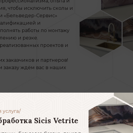
 профессионализма, опыта и
я, чтобы исключить сколы и
и «Бельведер-Сервис»
валификацией и
олнять работы по монтажу
ерлению и резке.
реализованных проектов и
х заказчиков и партнеров!
и заказу ждём вас в наших
2
 услуга/
бработка Sicis Vetrite