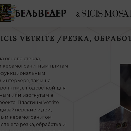
SICIS VETRITE /РЕЗКА, ОБРАБО
на основе стекла,
й керамогранитным плитам
и функциональным
 интерьере, так и на
оронним, с подсветкой для
чным или изогнутым в
оекта. Пластины Vetrite
 дизайнерские идеи,
ным керамогранитом.
числе его резка, обработка и