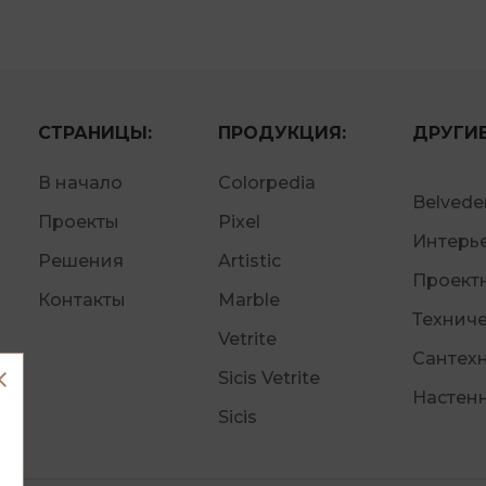
СТРАНИЦЫ:
ПРОДУКЦИЯ:
ДРУГИ
В начало
Colorpedia
Belveder
Проекты
Pixel
Интерь
Решения
Artistic
Проект
Контакты
Marble
Технич
Vetrite
Сантехн
Sicis Vetrite
Настен
Sicis